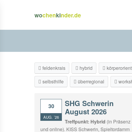
wo
chen
ki
nder.de
feldenkrais
hybrid
körperorient
selbsthilfe
überregional
works
SHG Schwerin
30
August 2026
AUG. ’26
Treffpunkt:
Hybrid
(in Präsenz
und online). KISS Schwerin, Spieltordamm