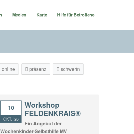
n
Medien
Karte
Hilfe für Betroffene
online
präsenz
schwerin
Workshop
10
FELDENKRAIS®
OKT. ’26
Ein Angebot der
Wochenkinder-Selbsthilfe MV