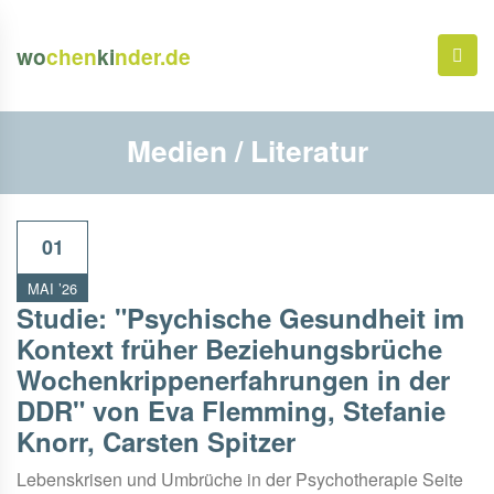
wo
chen
ki
nder.de
Medien / Literatur
01
MAI ’26
Studie: "Psychische Gesundheit im
Kontext früher Beziehungsbrüche
Wochenkrippenerfahrungen in der
DDR" von Eva Flemming, Stefanie
Knorr, Carsten Spitzer
Lebenskrisen und Umbrüche in der Psychotherapie Seite