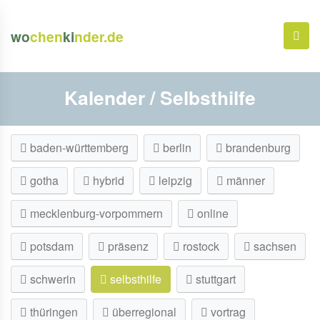
wo
chen
ki
nder.de
Kalender / Selbsthilfe
baden-württemberg
berlin
brandenburg
gotha
hybrid
leipzig
männer
mecklenburg-vorpommern
online
potsdam
präsenz
rostock
sachsen
schwerin
selbsthilfe
stuttgart
thüringen
überregional
vortrag