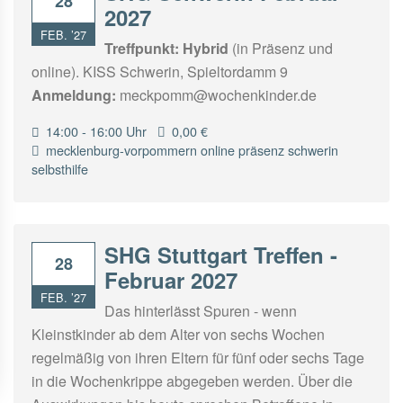
28
2027
FEB. ’27
Treffpunkt:
Hybrid
(in Präsenz und
online). KISS Schwerin, Spieltordamm 9
Anmeldung:
meckpomm@wochenkinder.de
14:00 - 16:00 Uhr
0,00 €
mecklenburg-vorpommern
online
präsenz
schwerin
selbsthilfe
SHG Stuttgart Treffen -
28
Februar 2027
FEB. ’27
Das hinterlässt Spuren - wenn
Kleinstkinder ab dem Alter von sechs Wochen
regelmäßig von ihren Eltern für fünf oder sechs Tage
in die Wochenkrippe abgegeben werden. Über die