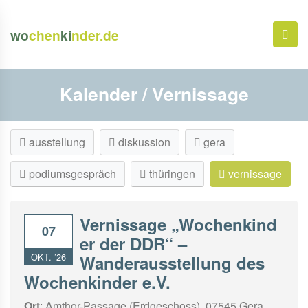
wo
chen
ki
nder.de
Kalender / Vernissage
ausstellung
diskussion
gera
podiumsgespräch
thüringen
vernissage
Vernissage „Wochenkind
07
er der DDR“ –
OKT. ’26
Wanderausstellung des
Wochenkinder e.V.
Ort
: Amthor-Passage (Erdgeschoss), 07545 Gera,