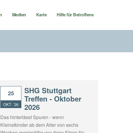
n
Medien
Karte
Hilfe für Betroffene
SHG Stuttgart
25
Treffen - Oktober
OKT. ’26
2026
Das hinterlässt Spuren - wenn
Kleinstkinder ab dem Alter von sechs
Wochen regelmäßig von ihren Eltern für