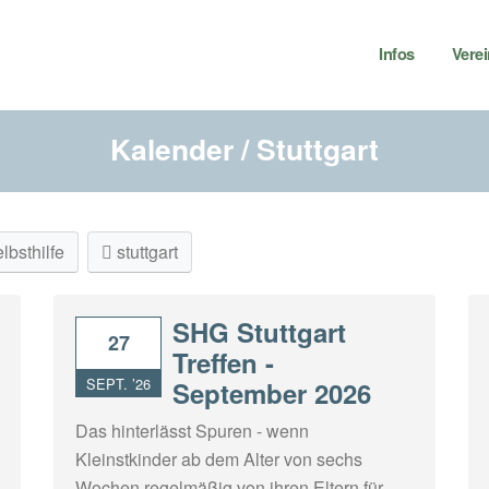
Infos
Verei
Kalender / Stuttgart
lbsthilfe
stuttgart
SHG Stuttgart
27
Treffen -
SEPT. ’26
September 2026
Das hinterlässt Spuren - wenn
Kleinstkinder ab dem Alter von sechs
Wochen regelmäßig von ihren Eltern für