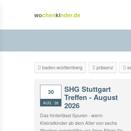
wo
chen
ki
nder.de
baden-württemberg
präsenz
se
SHG Stuttgart
30
Treffen - August
AUG. ’26
2026
Das hinterlässt Spuren - wenn
Kleinstkinder ab dem Alter von sechs
Wochen regelmäßig von ihren Eltern für