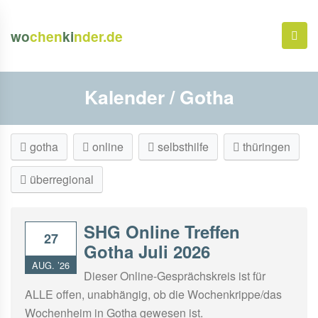
wo
chen
ki
nder.de
Kalender / Gotha
gotha
online
selbsthilfe
thüringen
überregional
SHG Online Treffen
27
Gotha Juli 2026
AUG. ’26
Dieser Online-Gesprächskreis ist für
ALLE offen, unabhängig, ob die Wochenkrippe/das
Wochenheim in Gotha gewesen ist.