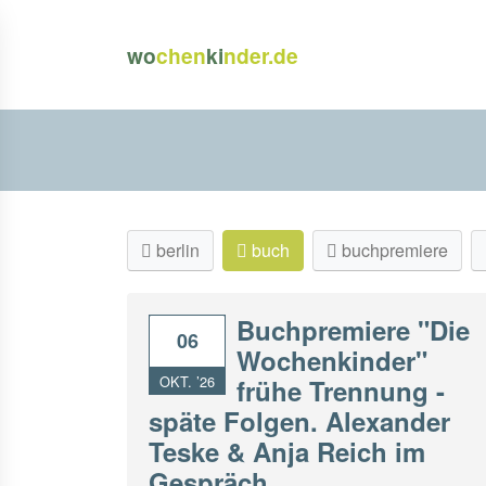
wo
chen
ki
nder.de
berlin
buch
buchpremiere
Buchpremiere "Die
06
Wochenkinder"
OKT. ’26
frühe Trennung -
späte Folgen. Alexander
Teske & Anja Reich im
Gespräch